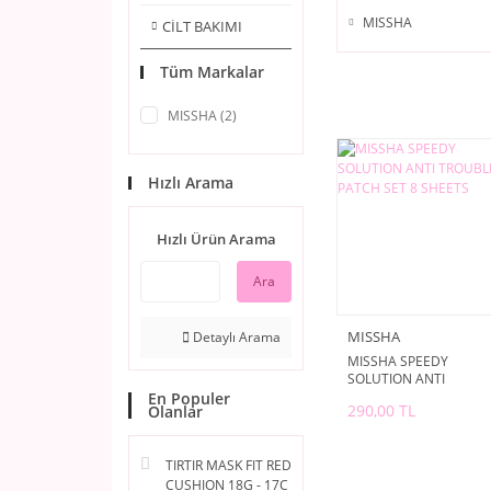
MISSHA
CİLT BAKIMI
Tüm Markalar
MISSHA (2)
Hızlı Arama
Hızlı Ürün Arama
Ara
MISSHA
Detaylı Arama
MISSHA SPEEDY
SOLUTION ANTI
TROUBLE PATCH SET 8
En Populer
290,00 TL
Olanlar
SHEETS
TIRTIR MASK FIT RED
CUSHION 18G - 17C