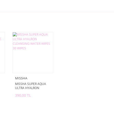
MISSHA
MISSHA SUPER AQUA
ULTRA HYALRON
CLEANSING WATER
390,00 TL
WIPES 30 WIPES