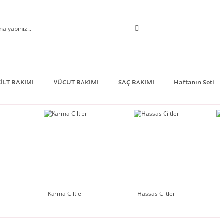
CİLT BAKIMI
VÜCUT BAKIMI
SAÇ BAKIMI
Haftanın Seti
Karma Ciltler
Hassas Ciltler