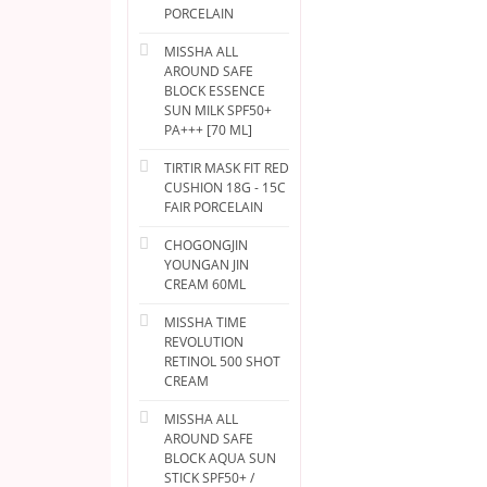
PORCELAIN
MISSHA ALL
AROUND SAFE
BLOCK ESSENCE
SUN MILK SPF50+
PA+++ [70 ML]
TIRTIR MASK FIT RED
CUSHION 18G - 15C
FAIR PORCELAIN
CHOGONGJIN
YOUNGAN JIN
CREAM 60ML
MISSHA TIME
REVOLUTION
RETINOL 500 SHOT
CREAM
MISSHA ALL
AROUND SAFE
BLOCK AQUA SUN
STICK SPF50+ /