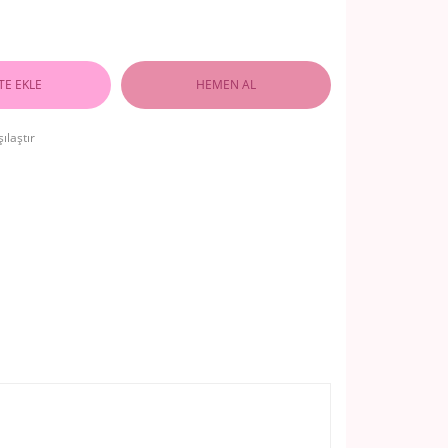
TE EKLE
HEMEN AL
ılaştır