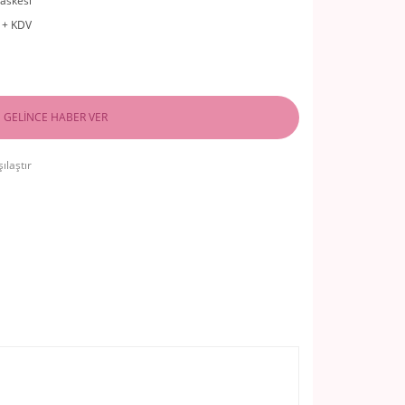
askesi
 + KDV
GELİNCE HABER VER
ılaştır