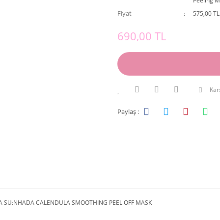
Peeling M
Fiyat
575,00 TL
690,00 TL
Karş
Paylaş :
A SU:NHADA CALENDULA SMOOTHING PEEL OFF MASK