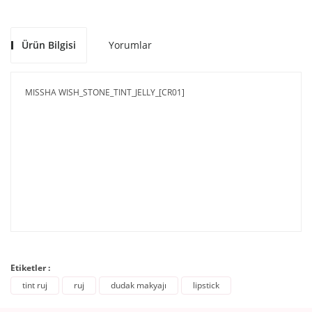
Ürün Bilgisi
Yorumlar
MISSHA WISH_STONE_TINT_JELLY_[CR01]
Etiketler :
tint ruj
ruj
dudak makyajı
lipstick