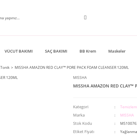
VÜCUT BAKIMI
SAÇ BAKIMI
BB Krem
Maskeler
Tonik
MISSHA AMAZON RED CLAY™ PORE PACK FOAM CLEANSER 120ML
MISSHA
MISSHA AMAZON RED CLAY™ 
Kategori
Temizlem
Marka
MISSHA
Stok Kodu
MS10076
Etiket Fiyatı
Yağlanma 