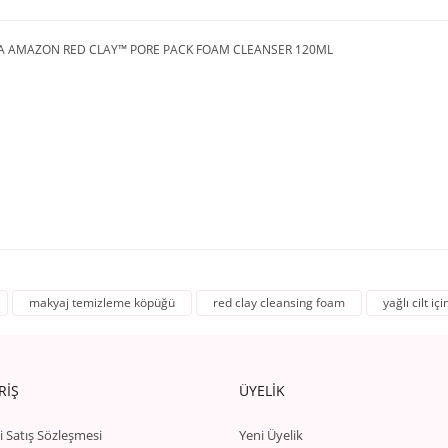
A AMAZON RED CLAY™ PORE PACK FOAM CLEANSER 120ML
makyaj temizleme köpüğü
red clay cleansing foam
yağlı cilt i
RİŞ
ÜYELİK
i Satış Sözleşmesi
Yeni Üyelik