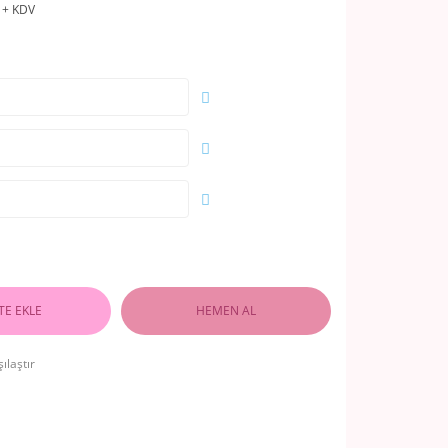
 + KDV
TE EKLE
HEMEN AL
ılaştır