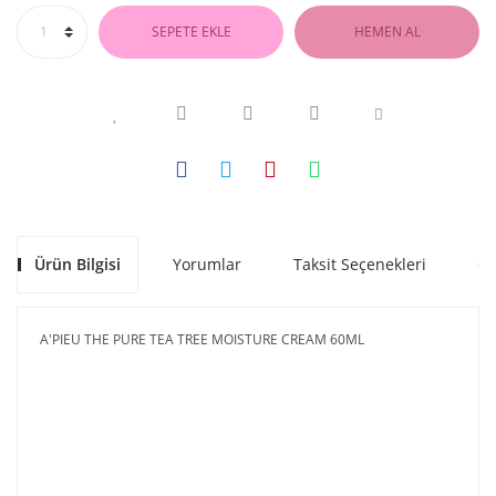
SEPETE EKLE
HEMEN AL
Ürün Bilgisi
Yorumlar
Taksit Seçenekleri
Ön
A'PIEU THE PURE TEA TREE MOISTURE CREAM 60ML