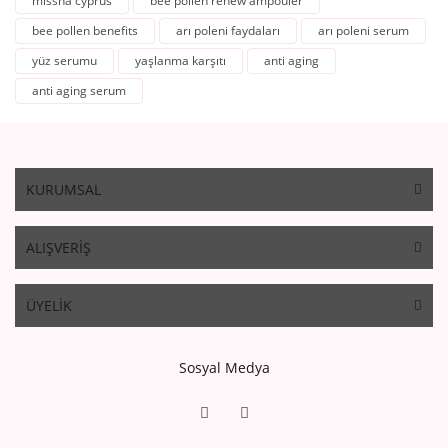
missha cyprus
bee pollen renew ampouler
bee pollen benefits
arı poleni faydaları
arı poleni serum
yüz serumu
yaşlanma karşıtı
anti aging
anti aging serum
KURUMSAL
ALIŞVERİŞ
ÜYELİK
Sosyal Medya