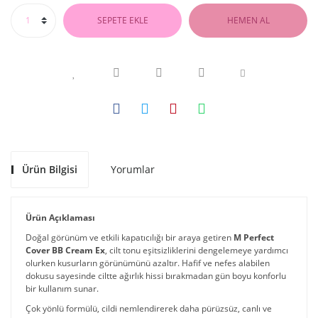
SEPETE EKLE
HEMEN AL
Ürün Bilgisi
Yorumlar
Ürün Açıklaması
Doğal görünüm ve etkili kapatıcılığı bir araya getiren
M Perfect
Cover BB Cream Ex
, cilt tonu eşitsizliklerini dengelemeye yardımcı
olurken kusurların görünümünü azaltır. Hafif ve nefes alabilen
dokusu sayesinde ciltte ağırlık hissi bırakmadan gün boyu konforlu
bir kullanım sunar.
Çok yönlü formülü, cildi nemlendirerek daha pürüzsüz, canlı ve