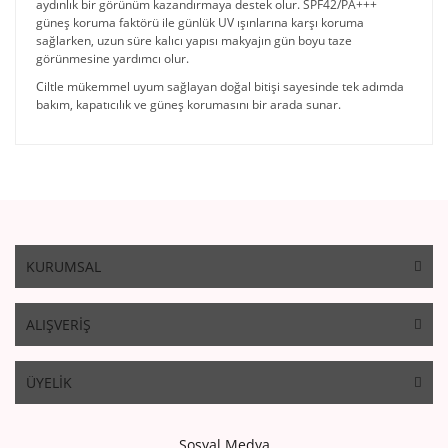
aydınlık bir görünüm kazandırmaya destek olur. SPF42/PA+++
güneş koruma faktörü ile günlük UV ışınlarına karşı koruma
sağlarken, uzun süre kalıcı yapısı makyajın gün boyu taze
görünmesine yardımcı olur.
Ciltle mükemmel uyum sağlayan doğal bitişi sayesinde tek adımda
bakım, kapatıcılık ve güneş korumasını bir arada sunar.
KURUMSAL
ALIŞVERİŞ
ÜYELİK
Sosyal Medya