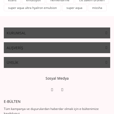
esans
emulsiyon
nemlendirme
cilt bakım ürünleri
super aqua ultra hyalron emulsion
super aqua
missha
KURUMSAL
ALIŞVERİŞ
ÜYELİK
Sosyal Medya
E-BÜLTEN
Tüm kampanya ve duyurulardan haberdar olmak için e-bültenimize
kaydolunuz.