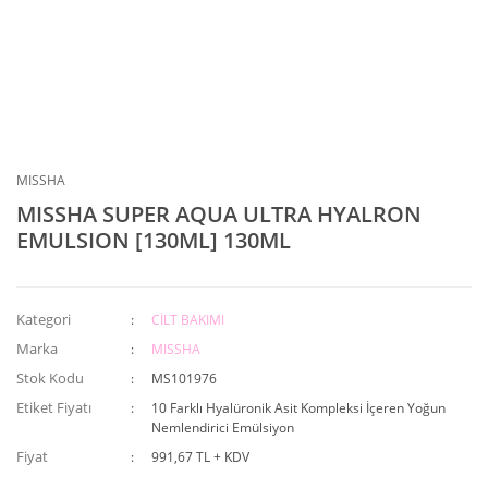
MISSHA
MISSHA SUPER AQUA ULTRA HYALRON
EMULSION [130ML] 130ML
Kategori
CİLT BAKIMI
Marka
MISSHA
Stok Kodu
MS101976
Etiket Fiyatı
10 Farklı Hyalüronik Asit Kompleksi İçeren Yoğun
Nemlendirici Emülsiyon
Fiyat
991,67 TL + KDV