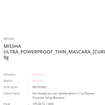
MISSHA
MISSHA
ULTRA_POWERPROOF_THIN_MASCARA_[CURL
9g
Kategori
Maskara
Marka
MISSHA
Stok Kodu
MS102002
Etiket Fiyatı
Her Kirpiği Ayrı Ayrı Şekillendiren C-Curl Bükme
Fırçasına Sahip Maskara
Fiyat
575,00 TL + KDV