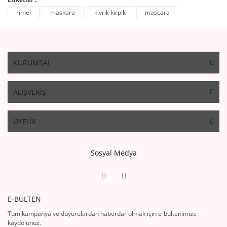
rimel
maskara
kıvrık kirpik
mascara
KURUMSAL
ALIŞVERİŞ
ÜYELİK
Sosyal Medya
E-BÜLTEN
Tüm kampanya ve duyurulardan haberdar olmak için e-bültenimize
kaydolunuz.