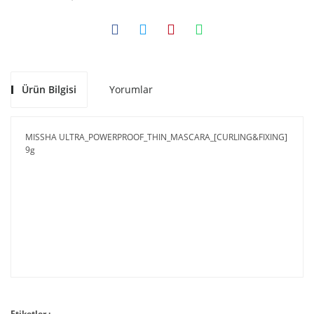
Ürün Bilgisi
Yorumlar
MISSHA ULTRA_POWERPROOF_THIN_MASCARA_[CURLING&FIXING]
9g
Etiketler :