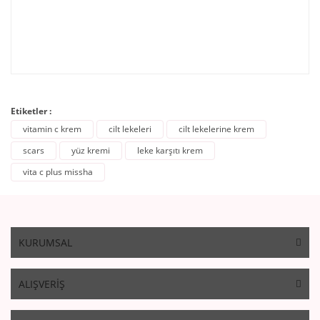
Etiketler :
vitamin c krem
cilt lekeleri
cilt lekelerine krem
scars
yüz kremi
leke karşıtı krem
vita c plus missha
KURUMSAL
ALIŞVERİŞ