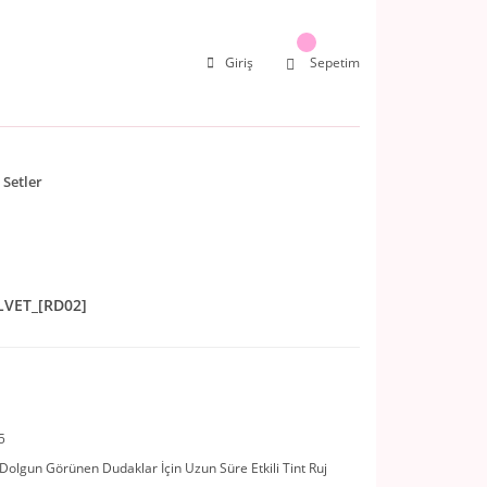
Giriş
Sepetim
Setler
VET_[RD02]
5
 Dolgun Görünen Dudaklar İçin Uzun Süre Etkili Tint Ruj