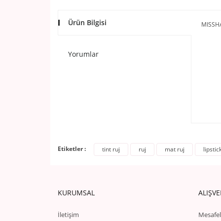
Ürün Bilgisi
MISSH
Yorumlar
Etiketler :
tint ruj
ruj
mat ruj
lipstic
KURUMSAL
ALIŞVE
İletişim
Mesafel