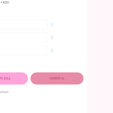
 + KDV
TE EKLE
HEMEN AL
ılaştır