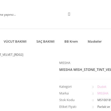
VÜCUT BAKIMI
SAÇ BAKIMI
BB Krem
Maskeler
_VELVET_[RD02]
MISSHA
MISSHA WISH_STONE_TINT_VEL
Kategori
Dudak
Marka
MISSHA
Stok Kodu
MS10018
Etiket Fiyatı
Parlak ve