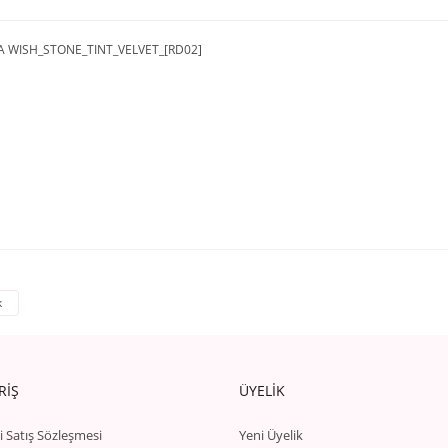
A WISH_STONE_TINT_VELVET_[RD02]
k
RİŞ
ÜYELİK
i Satış Sözleşmesi
Yeni Üyelik